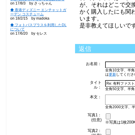
on 17/8/3 by さっちゃん
が、それはどこで交換
◆ 香港ディズニー エンチャットガ
かく購入したにも関
ーデン コスチューム
います。
on 18/2/15 by madoka
是非教えてほしいで
◆ フォトパスプラスを利用したDL
について
on 17/6/20 by セレス
返信
お名前：
全角10文字、半角
は
更新
してくださ
タイト
ル：
全角50文字、半角
本文：
全角2000文字、半
写真1：
(任意)
※写真は1枚20
写真2：