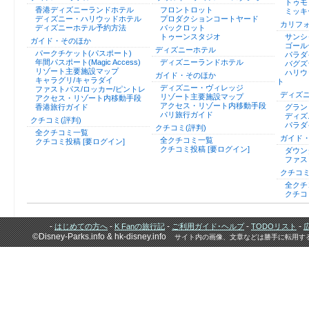
トゥモ
香港ディズニーランドホテル
フロントロット
ミッキ
ディズニー・ハリウッドホテル
プロダクションコートヤード
カリフ
ディズニーホテル予約方法
バックロット
トゥーンスタジオ
サンシ
ガイド・そのほか
ゴール
ディズニーホテル
パークチケット(パスポート)
パラダ
年間パスポート(Magic Access)
ディズニーランドホテル
バグズ
リゾート主要施設マップ
ハリウ
ガイド・そのほか
キャラグリ/キャラダイ
ト
ディズニー・ヴィレッジ
ファストパス/ロッカー/ピントレ
ディズ
リゾート主要施設マップ
アクセス・リゾート内移動手段
アクセス・リゾート内移動手段
香港旅行ガイド
グラン
パリ旅行ガイド
ディズ
クチコミ(評判)
パラダ
クチコミ(評判)
全クチコミ一覧
ガイド
全クチコミ一覧
クチコミ投稿 [要ログイン]
クチコミ投稿 [要ログイン]
ダウン
ファス
クチコミ
全クチ
クチコ
-
-
-
-
-
はじめての方へ
K Fanの旅行記
ご利用ガイド･ヘルプ
TODOリスト
©Disney-Parks.info & hk-disney.info
サイト内の画像、文章などは勝手に転用す