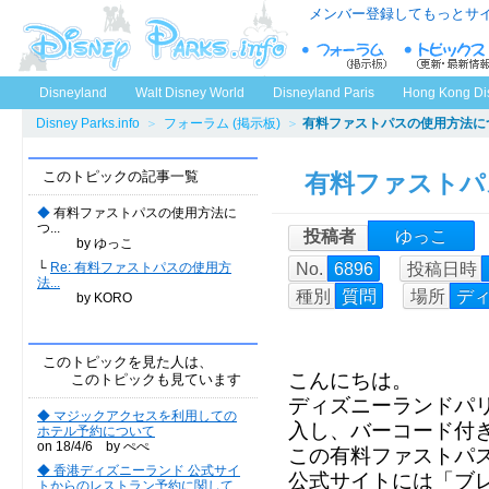
メンバー登録してもっとサ
Disneyland
Walt Disney World
Disneyland Paris
Hong Kong Di
Disney Parks.info
＞
フォーラム (掲示板)
＞
有料ファストパスの使用方法に
このトピックの記事一覧
有料ファストパ
◆
有料ファストパスの使用方法に
つ...
投稿者
ゆっこ
by ゆっこ
No.
6896
投稿日時
└
Re: 有料ファストパスの使用方
法...
種別
質問
場所
デ
by KORO
このトピックを見た人は、
こんにちは。
このトピックも見ています
ディズニーランドパ
◆ マジックアクセスを利用しての
入し、バーコード付
ホテル予約について
on 18/4/6 by ぺぺ
この有料ファストパ
◆ 香港ディズニーランド 公式サイ
公式サイトには「ブ
トからのレストラン予約に関して