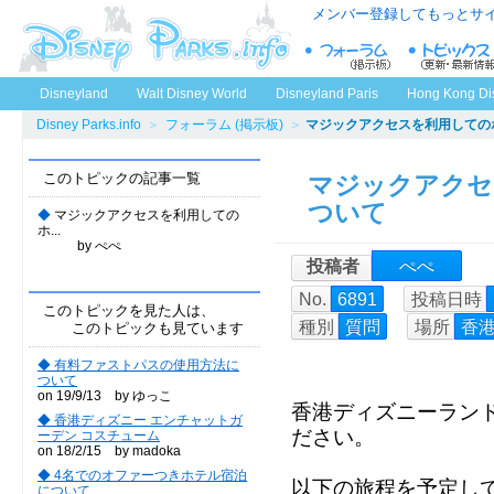
メンバー登録してもっとサ
Disneyland
Walt Disney World
Disneyland Paris
Hong Kong Di
Disney Parks.info
＞
フォーラム (掲示板)
＞
マジックアクセスを利用しての
このトピックの記事一覧
マジックアクセ
ついて
◆
マジックアクセスを利用しての
ホ...
by ぺぺ
投稿者
ぺぺ
No.
6891
投稿日時
このトピックを見た人は、
種別
質問
場所
香
このトピックも見ています
◆ 有料ファストパスの使用方法に
ついて
on 19/9/13 by ゆっこ
香港ディズニーラン
◆ 香港ディズニー エンチャットガ
ださい。
ーデン コスチューム
on 18/2/15 by madoka
◆ 4名でのオファーつきホテル宿泊
以下の旅程を予定し
について