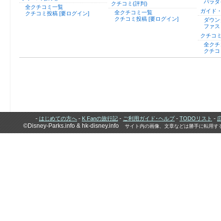
パラダ
クチコミ(評判)
全クチコミ一覧
ガイド
全クチコミ一覧
クチコミ投稿 [要ログイン]
クチコミ投稿 [要ログイン]
ダウン
ファス
クチコミ
全クチ
クチコ
-
-
-
-
-
はじめての方へ
K Fanの旅行記
ご利用ガイド･ヘルプ
TODOリスト
©Disney-Parks.info & hk-disney.info
サイト内の画像、文章などは勝手に転用す