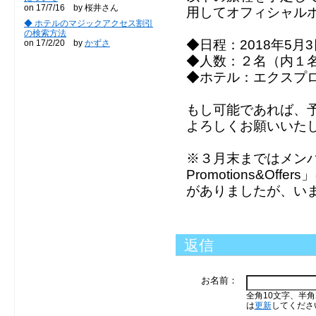
on 17/7/16 by 桜井さん
用してオフィシャル
◆ ホテルのマジックアクセス割引
の検索方法
◆日程：2018年5月
on 17/2/20 by
かずさ
◆人数：２名（内１
◆ホテル：エクスプ
もし可能であれば、
よろしくお願いいた
※３月末まではメン
Promotions&O
がありましたが、い
返信
お名前：
全角10文字、半角
は
更新
してくださ