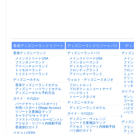
香港ディズニーランドリゾート
ディズニーランドリゾートパリ
ディ
香港ディズニーランド
ディズニーランドパリ
ディズ
メインストリートUSA
メインストリートUSA
メイン
ファンタジーランド
ファンタジーランド
ファン
アドベンチャーランド
ディスカバリーランド
アドベ
トゥモローランド
フロンティアランド
フロン
トイストーリーランド
アドベンチャーランド
ニュー
クリッ
ディズニーホテル
ウォルト・ディズニースタジオ
トゥモ
香港ディズニーランドホテル
フロントロット
ミッキ
ディズニー・ハリウッドホテル
プロダクションコートヤード
カリフ
ディズニーホテル予約方法
バックロット
トゥーンスタジオ
サンシ
ガイド・そのほか
ゴール
ディズニーホテル
パークチケット(パスポート)
パラダ
年間パスポート(Magic Access)
ディズニーランドホテル
バグズ
リゾート主要施設マップ
ハリウ
ガイド・そのほか
キャラグリ/キャラダイ
ト
ディズニー・ヴィレッジ
ファストパス/ロッカー/ピントレ
ディズ
リゾート主要施設マップ
アクセス・リゾート内移動手段
アクセス・リゾート内移動手段
香港旅行ガイド
グラン
パリ旅行ガイド
ディズ
クチコミ(評判)